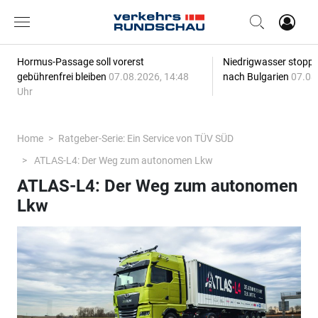
Hormus-Passage soll vorerst
Niedrigwasser stoppt
gebührenfrei bleiben
07.08.2026, 14:48
nach Bulgarien
07.08
Uhr
Home
Ratgeber-Serie: Ein Service von TÜV SÜD
ATLAS-L4: Der Weg zum autonomen Lkw
ATLAS-L4: Der Weg zum autonomen
Lkw