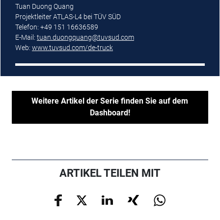
Tuan Duong Quang
Projektleiter ATLAS-L4 bei TÜV SÜD
Telefon: +49 151 16636589
E-Mail:
tuan.duongquang@tuvsud.com
Web:
www.tuvsud.com/de-truck
Weitere Artikel der Serie finden Sie auf dem
Dashboard!
ARTIKEL TEILEN MIT