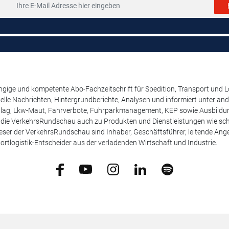
ige und kompetente Abo-Fachzeitschrift für Spedition, Transport und Log
uelle Nachrichten, Hintergrundberichte, Analysen und informiert unter 
lag, Lkw-Maut, Fahrverbote, Fuhrparkmanagement, KEP sowie Ausbildung
t die VerkehrsRundschau auch zu Produkten und Dienstleistungen wie schw
ser der VerkehrsRundschau sind Inhaber, Geschäftsführer, leitende Angest
ortlogistik-Entscheider aus der verladenden Wirtschaft und Industrie.