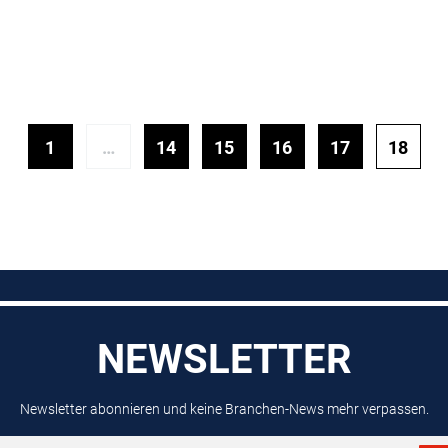
1
…
14
15
16
17
18
NEWSLETTER
Newsletter abonnieren und keine Branchen-News mehr verpassen.