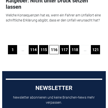
Ratgeber: Nicht unter Druck setzen
lassen
Welche Konsequenzen hat es, wenn ein Fahrer am Unfallort eine
schriftliche Erklärung abgibt, dass er den Unfall verursacht hat?
1
…
114
115
116
117
118
…
121
NEWSLETTER
Newsletter abonnieren und keine Branchen-News mehr
verpassen.