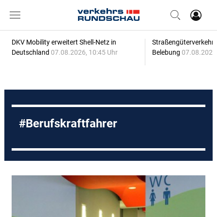
DKV Mobility erweitert Shell-Netz in
Straßengüterverkehr z
Deutschland
07.08.2026, 10:45 Uhr
Belebung
07.08.2026,
Berufskraftfahrer