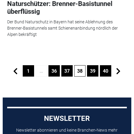
Naturschützer: Brenner-Basistunnel
überflüssig
Der Bund Naturschutz in Bayern hat seine Ablehnung des
Brenner-Basistunnels samt Schienenanbindung nördlich der
Alpen bekräftigt
1
…
36
37
38
39
40
NEWSLETTER
Newsletter abonnieren und keine Branchen-News mehr