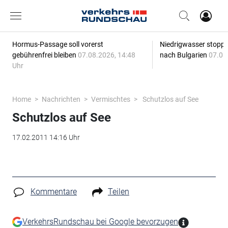
Hormus-Passage soll vorerst
Niedrigwasser stoppt
gebührenfrei bleiben
07.08.2026, 14:48
nach Bulgarien
07.08
Uhr
Home
Nachrichten
Vermischtes
Schutzlos auf See
Schutzlos auf See
17.02.2011 14:16 Uhr
Kommentare
Teilen
VerkehrsRundschau bei Google bevorzugen