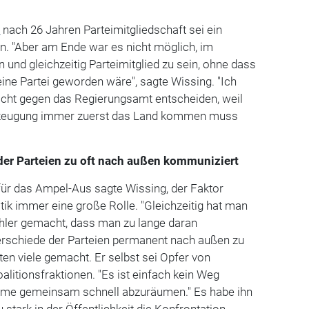
P
nach 26 Jahren Parteimitgliedschaft sei ein
n. "Aber am Ende war es nicht möglich, im
 und gleichzeitig Parteimitglied zu sein, ohne dass
eine Partei geworden wäre", sagte Wissing. "Ich
icht gegen das Regierungsamt entscheiden, weil
rzeugung immer zuerst das Land kommen muss
der Parteien zu oft nach außen kommuniziert
 für das Ampel-Aus sagte Wissing, der Faktor
tik immer eine große Rolle. "Gleichzeitig hat man
ler gemacht, dass man zu lange daran
terschiede der Parteien permanent nach außen zu
en viele gemacht. Er selbst sei Opfer von
alitionsfraktionen. "Es ist einfach kein Weg
eme gemeinsam schnell abzuräumen." Es habe ihn
stark in der Öffentlichkeit die Konfrontation