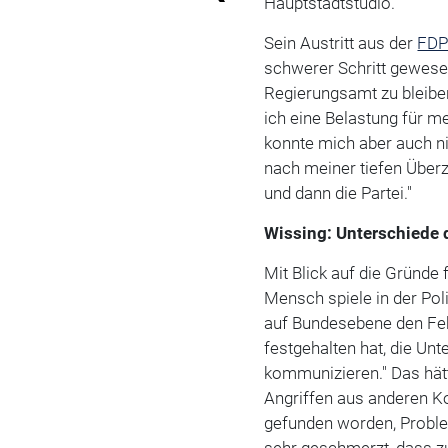
Hauptstadtstudio.
Sein Austritt aus der
FD
schwerer Schritt gewese
Regierungsamt zu bleiben
ich eine Belastung für m
konnte mich aber auch n
nach meiner tiefen Übe
und dann die Partei."
Wissing: Unterschiede 
Mit Blick auf die Gründe
Mensch spiele in der Poli
auf Bundesebene den Feh
festgehalten hat, die Un
kommunizieren." Das hätt
Angriffen aus anderen Ko
gefunden worden, Probl
sehr geschmerzt, dass zu 