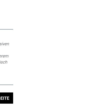
siven
serem
isch
EITE