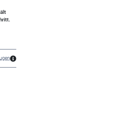
ält
ritt.
zugen