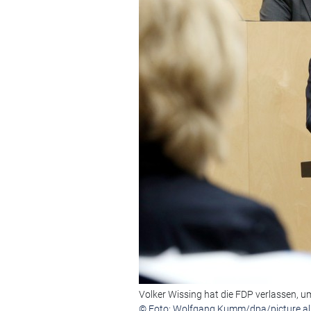
Volker Wissing hat die FDP verlassen, u
© Foto: Wolfgang Kumm/dpa/picture al