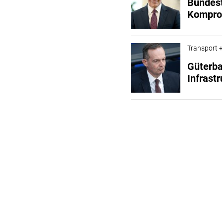
Bundest
Kompro
Transport +
Güterba
Infrastr