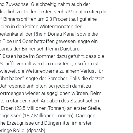
d Zuwächse. Gleichzeitig nahm auch der
eutlich zu. In den ersten sechs Monaten stieg die
 Binnenschiffen um 2,3 Prozent auf gut eine
seien in den kalten Wintermonaten der
eseitenkanal, der Rhein-Donau Kanal sowie die
Elbe und Oder betroffen gewesen, sagte ein
ands der Binnenschiffer in Duisburg.
 Flüssen habe im Sommer dazu geführt, dass die
hiffe verteilt werden mussten. „Insofern ist
inwieweit die Wetterextreme zu einem Verlust für
ührt haben“, sagte der Sprecher. Falls die derzeit
Jahresende anhielten, sei jedoch damit zu
portmengen wieder ausgeglichen würden. Beim
ern standen nach Angaben des Statistischen
rden (23,5 Millionen Tonnen) an erster Stelle,
zeugnissen (18,7 Millionen Tonnen). Dagegen
iche Erzeugnisse und Düngemittel im ersten
ringe Rolle. (dpa/sb)