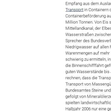
Empfang aus dem Auslan
Transport
in Containern d
Containerbeförderung auf
Million Tonnen. Von Eis 
Mittellandkanal, der Elb
Wasserstraßen zwischen 
Sprecher des Bundesverb
Niedrigwasser auf allen
Warenmengen auf mehr Sc
schwierig zu ermitteln, 
die Binnenschifffahrt gef
guten Wasserstände bis 
rechnen, dass die Trans
Transport von Massengüt
Bundesamtes Steine und E
gefolgt von Mineralöler
spielten landwirtschaftl
Halbjahr 2006 nur eine ge