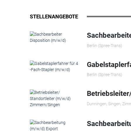
STELLENANGEBOTE
Sachbearbeite
Berlin (Spree-Trans)
Gabelstaplerf
Berlin (Spree-Trans)
Betriebsleite
Dunningen, Singen, Zim
Sachbearbeit