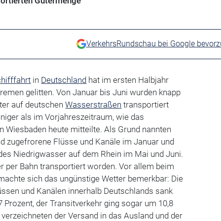
portierten Gütermenge
VerkehrsRundschau bei Google bevor
hifffahrt
in
Deutschland
hat im ersten Halbjahr
remen gelitten. Von Januar bis Juni wurden knapp
ter auf deutschen
Wasserstraßen
transportiert
niger als im Vorjahreszeitraum, wie das
n Wiesbaden heute mitteilte. Als Grund nannten
und zugefrorene Flüsse und Kanäle im Januar und
es Niedrigwasser auf dem Rhein im Mai und Juni.
r per Bahn transportiert worden. Vor allem beim
machte sich das ungünstige Wetter bemerkbar: Die
üssen und Kanälen innerhalb Deutschlands sank
7 Prozent, der Transitverkehr ging sogar um 10,8
 verzeichneten der Versand in das Ausland und der