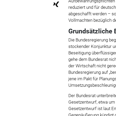
Aufbewahrungspflichten 
reduziert und für deutsc
abgeschafft werden – sow
Vollmachten bezüglich de
Grundsätzliche
Die Bundesregierung begr
stockender Konjunktur un
Beseitigung überflüssige
gehe dem Bundesrat nich
der Wirtschaft nicht ger
Bundesregierung auf „ber
jene im Pakt für Planun
Umsetzungsbeschleunigu
Der Bundesrat unterbrei
Gesetzentwurf, etwa um 
Gesetzentwurf ist laut E
Gegenäußerung kündigt d