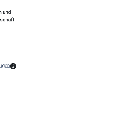
n und
tschaft
zugen