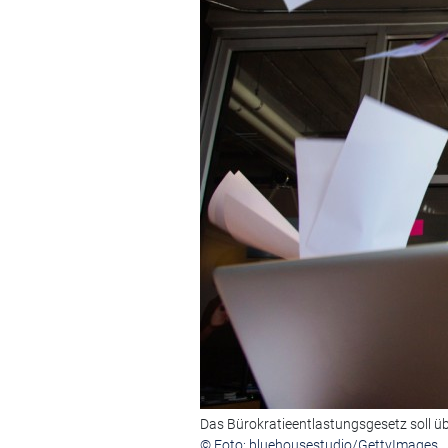
Das Bürokratieentlastungsgesetz soll üb
© Foto: bluehousestudio/GettyImages