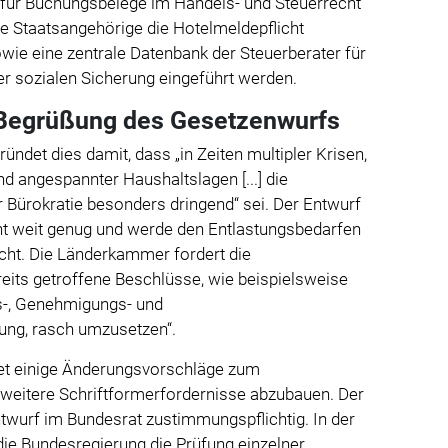
für Buchungsbelege im Handels- und Steuerrecht
he Staatsangehörige die Hotelmeldepflicht
ie eine zentrale Datenbank der Steuerberater für
r sozialen Sicherung eingeführt werden.
 Begrüßung des Gesetzenwurfs
ündet dies damit, dass „in Zeiten multipler Krisen,
d angespannter Haushaltslagen [...] die
r Bürokratie besonders dringend“ sei.
Der Entwurf
t weit genug und werde den Entlastungsbedarfen
echt. Die Länderkammer fordert die
eits getroffene Beschlüsse, wie beispielsweise
gs-, Genehmigungs- und
ng, rasch umzusetzen“.
tet einige Änderungsvorschläge zum
weitere Schriftformerfordernisse abzubauen. Der
ntwurf im Bundesrat zustimmungspflichtig.
In der
ie Bundesregierung die Prüfung einzelner