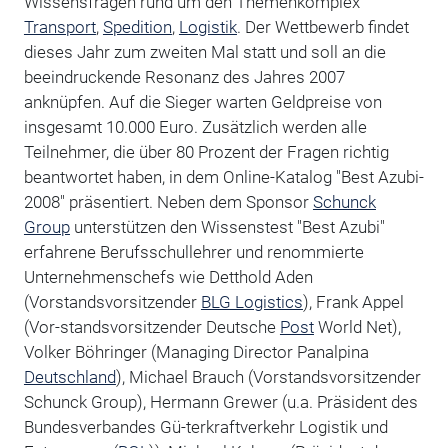
Wissensfragen rund um den Themenkomplex
Transport
,
Spedition
,
Logistik
. Der Wettbewerb findet
dieses Jahr zum zweiten Mal statt und soll an die
beeindruckende Resonanz des Jahres 2007
anknüpfen. Auf die Sieger warten Geldpreise von
insgesamt 10.000 Euro. Zusätzlich werden alle
Teilnehmer, die über 80 Prozent der Fragen richtig
beantwortet haben, in dem Online-Katalog "Best Azubi-
2008" präsentiert. Neben dem Sponsor
Schunck
Group
unterstützen den Wissenstest "Best Azubi"
erfahrene Berufsschullehrer und renommierte
Unternehmenschefs wie Detthold Aden
(Vorstandsvorsitzender
BLG Logistics
), Frank Appel
(Vor-standsvorsitzender Deutsche
Post
World Net),
Volker Böhringer (Managing Director Panalpina
Deutschland
), Michael Brauch (Vorstandsvorsitzender
Schunck Group), Hermann Grewer (u.a. Präsident des
Bundesverbandes Gü-terkraftverkehr Logistik und