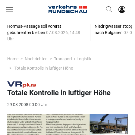
Hormus-Passage soll vorerst
Niedrigwasser stoppt
gebührenfrei bleiben
07.08.2026, 14:48
nach Bulgarien
07.08
Uhr
Home
Nachrichten
Transport + Logistik
Totale Kontrolle in luftiger Höhe
Totale Kontrolle in luftiger Höhe
29.08.2008 00:00 Uhr