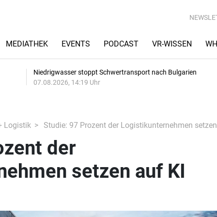
NEWSLE
MEDIATHEK
EVENTS
PODCAST
VR-WISSEN
WH
Niedrigwasser stoppt Schwertransport nach Bulgarien
07.08.2026, 14:19 Uhr
+ Logistik
Studie: 97 Prozent der Logistikunternehmen setzen
ozent der
rnehmen setzen auf KI