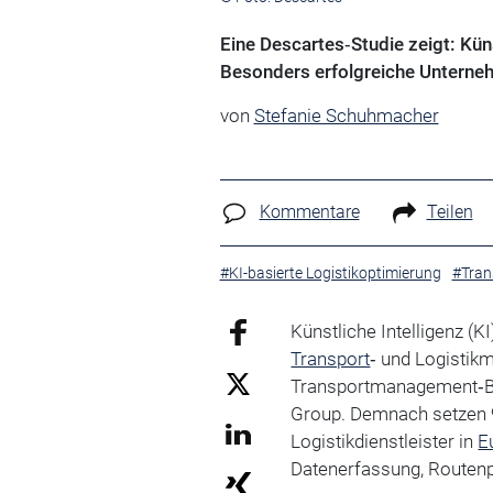
Eine Descartes‑Studie zeigt: Kün
Besonders erfolgreiche Unternehm
von
Stefanie Schuhmacher
Kommentare
Teilen
#KI-basierte Logistikoptimierung
#Tran
Künstliche Intelligenz (KI
Transport
‑ und Logistik
Transportmanagement‑
Group. Demnach setzen 9
Logistikdienstleister in
E
Datenerfassung, Routen