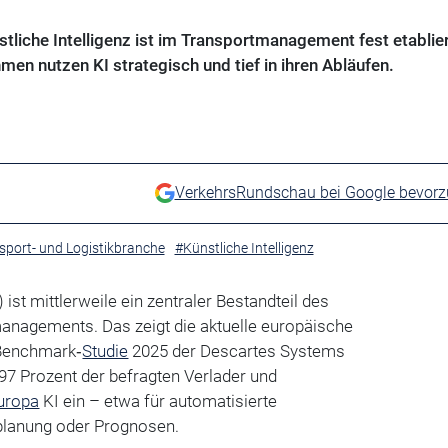
stliche Intelligenz ist im Transportmanagement fest etablier
en nutzen KI strategisch und tief in ihren Abläufen.
VerkehrsRundschau bei Google bevor
sport- und Logistikbranche
#Künstliche Intelligenz
) ist mittlerweile ein zentraler Bestandteil des
managements. Das zeigt die aktuelle europäische
Benchmark‑
Studie
2025 der Descartes Systems
7 Prozent der befragten Verlader und
uropa
KI ein – etwa für automatisierte
planung oder Prognosen.