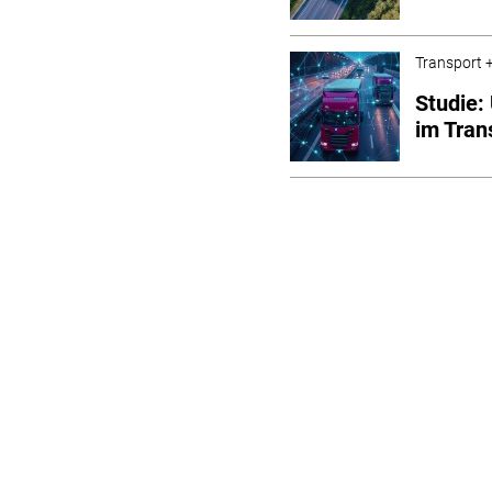
Transport +
Studie:
im Tra