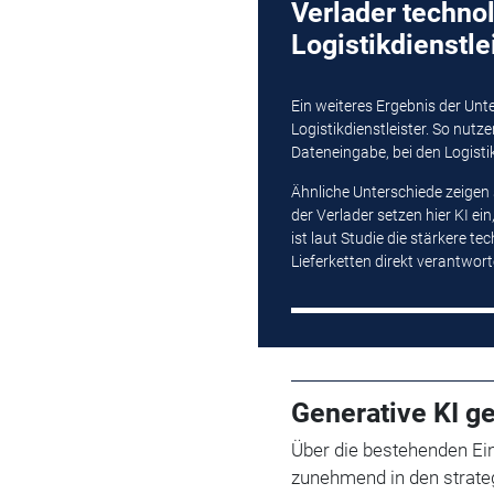
Verlader technol
Logistikdienstle
Ein weiteres Ergebnis der Unt
Logistikdienstleister. So nut
Dateneingabe, bei den Logistik
Ähnliche Unterschiede zeigen
der Verlader setzen hier KI ei
ist laut Studie die stärkere te
Lieferketten direkt verantwor
Generative KI g
Über die bestehenden Ein
zunehmend in den strateg