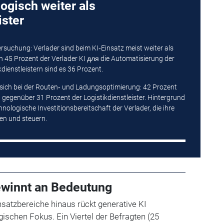
ogisch weiter als
ister
ersuchung: Verlader sind beim KI‑Einsatz meist weiter als
zen 45 Prozent der Verlader KI для die Automatisierung der
dienstleistern sind es 36 Prozent.
 sich bei der Routen‑ und Ladungsoptimierung: 42 Prozent
n, gegenüber 31 Prozent der Logistikdienstleister. Hintergrund
chnologische Investitionsbereitschaft der Verlader, die ihre
ten und steuern.
ewinnt an Bedeutung
satzbereiche hinaus rückt generative KI
ischen Fokus. Ein Viertel der Befragten (25