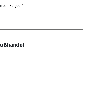
on
Jan Burgdorf
roßhandel