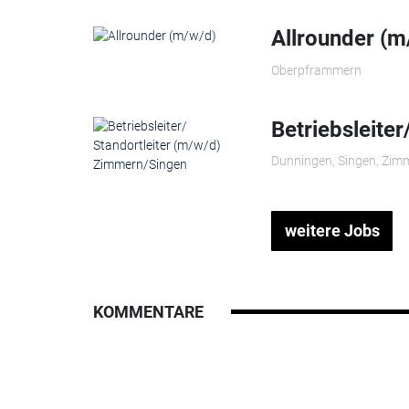
Allrounder (m
Oberpframmern
Betriebsleite
Dunningen, Singen, Zim
weitere Jobs
KOMMENTARE