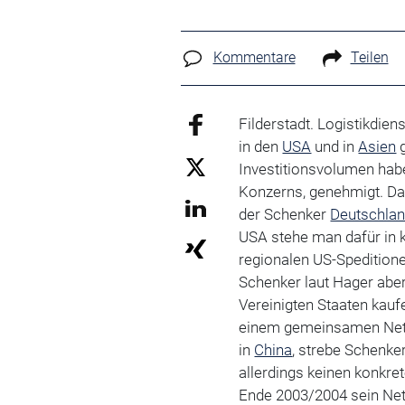
Kommentare
Teilen
Filderstadt. Logistikdie
in den
USA
und in
Asien
g
Investitionsvolumen hab
Konzerns, genehmigt. Da
der Schenker
Deutschla
USA stehe man dafür in 
regionalen US-Speditione
Schenker laut Hager aber
Vereinigten Staaten kauf
einem gemeinsamen Netz 
in
China
, strebe Schenke
allerdings keinen konkre
Ende 2003/2004 sein Net