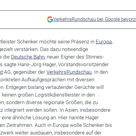
VerkehrsRundschau bei Google bevor
nstleister Schenker möchte seine Präsenz in
Europa
,
ezielt verstärken. Das dazu notwendige
e die
Deutsche Bahn
, neuer Eigner des Stinnes-
s sagte Hans-Jörg Hager, Vorstandsvorsitzender
nd
AG, gegenüber der
VerkehrsRundschau
. In den
konkreten Aufkaufgesprächen mit diversen
n. Entgegen bislang verlautender Gerüchte will
 keinen großen Logistikdienstleister in den
en, sondern diverse regionale Größen, die zu
integriert werden sollen. In Asien, insbesondere
r eine ähnliche Lösung an. Hier nannte Hager
ten Zeitrahmen. Auch in Europa wolle Schenker bis
zwerk weiter ausbauen, insbesondere auf der