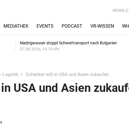
NEWSLE
MEDIATHEK
EVENTS
PODCAST
VR-WISSEN
WH
Niedrigwasser stoppt Schwertransport nach Bulgarien
07.08.2026, 14:19 Uhr
+ Logistik
Schenker will in USA und Asien zukaufen
 in USA und Asien zukau
n