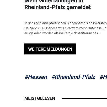
Mehr Güterladungen in
Rheinland-Pfalz gemeldet
In den rheinland-pfälzischen Binnenhäfen sind im ersten
Halbjahr 2018 insgesamt 17 Prozent mehr Güter ein- un
ausgeladen worden als im Vergleichszeitraum des...
WEITERE MELDUNGEN
#Hessen
#Rheinland-Pfalz
#H
MEISTGELESEN