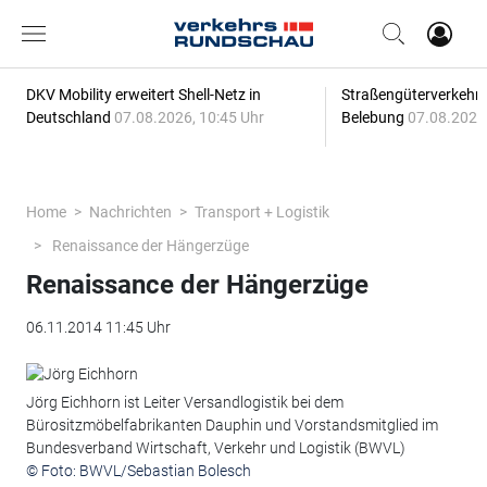
DKV Mobility erweitert Shell-Netz in
Straßengüterverkehr z
Deutschland
07.08.2026, 10:45 Uhr
Belebung
07.08.2026,
Home
Nachrichten
Transport + Logistik
Renaissance der Hängerzüge
Renaissance der Hängerzüge
06.11.2014 11:45 Uhr
Jörg Eichhorn ist Leiter Versandlogistik bei dem
Bürositzmöbelfabrikanten Dauphin und Vorstandsmitglied im
Bundesverband Wirtschaft, Verkehr und Logistik (BWVL)
© Foto: BWVL/Sebastian Bolesch