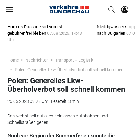
Hormus-Passage soll vorerst
Niedrigwasser stoppt
gebührenfrei bleiben
07.08.2026, 14:48
nach Bulgarien
07.08
Uhr
Home
Nachrichten
Transport + Logistik
Polen: Generelles Lkw-Überholverbot soll schnell kommen
Polen: Generelles Lkw-
Überholverbot soll schnell kommen
26.05.2023 09:25 Uhr | Lesezeit: 3 min
Das Verbot soll auf allen polnischen Autobahnen und
Schnellstraßen gelten
Noch vor Beginn der Sommerferien könnte die