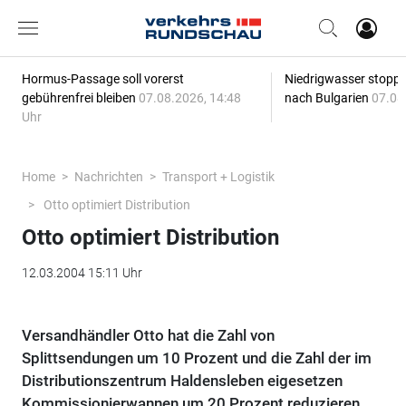
Hormus-Passage soll vorerst
Niedrigwasser stoppt
gebührenfrei bleiben
07.08.2026, 14:48
nach Bulgarien
07.08
Uhr
Home
Nachrichten
Transport + Logistik
Otto optimiert Distribution
Otto optimiert Distribution
12.03.2004 15:11 Uhr
Versandhändler Otto hat die Zahl von
Splittsendungen um 10 Prozent und die Zahl der im
Distributionszentrum Haldensleben eigesetzen
Kommissionierwannen um 20 Prozent reduzieren