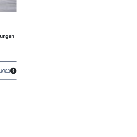
sungen
zugen