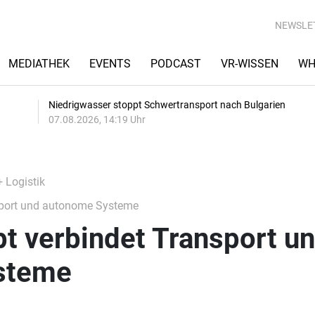
NEWSLE
MEDIATHEK
EVENTS
PODCAST
VR-WISSEN
WH
Niedrigwasser stoppt Schwertransport nach Bulgarien
07.08.2026, 14:19 Uhr
+ Logistik
sport und autonome Systeme
t verbindet Transport u
steme