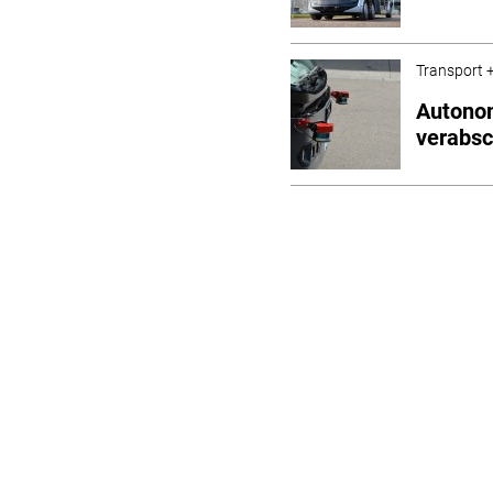
Transport +
Autono
verabsc