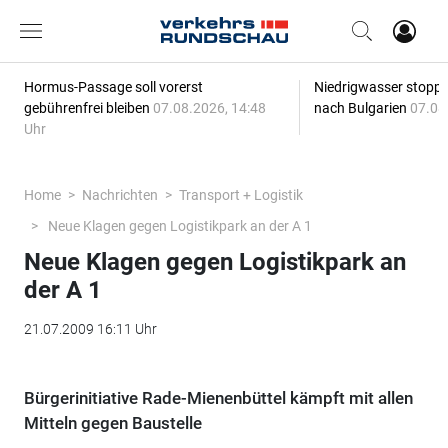
Hormus-Passage soll vorerst
Niedrigwasser stoppt
gebührenfrei bleiben
07.08.2026, 14:48
nach Bulgarien
07.08
Uhr
Home
Nachrichten
Transport + Logistik
Neue Klagen gegen Logistikpark an der A 1
Neue Klagen gegen Logistikpark an
der A 1
21.07.2009 16:11 Uhr
Bürgerinitiative Rade-Mienenbüttel kämpft mit allen
Mitteln gegen Baustelle