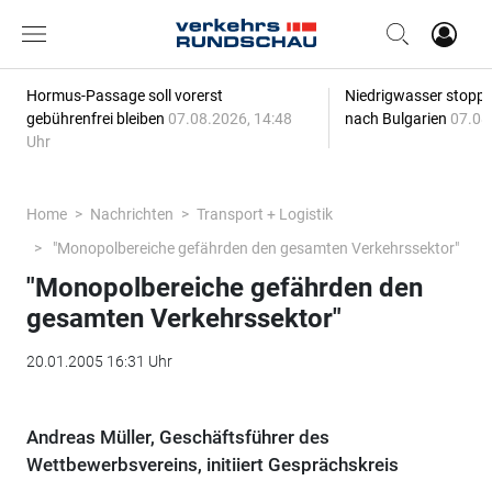
Hormus-Passage soll vorerst
Niedrigwasser stoppt
gebührenfrei bleiben
07.08.2026, 14:48
nach Bulgarien
07.08
Uhr
Home
Nachrichten
Transport + Logistik
"Monopolbereiche gefährden den gesamten Verkehrssektor"
"Monopolbereiche gefährden den
gesamten Verkehrssektor"
20.01.2005 16:31 Uhr
Andreas Müller, Geschäftsführer des
Wettbewerbsvereins, initiiert Gesprächskreis