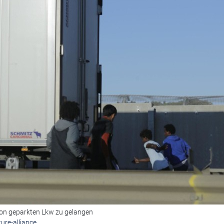
 von geparkten Lkw zu gelangen
ure-alliance