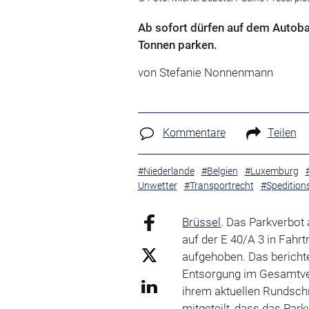
Ab sofort dürfen auf dem Autoba
Tonnen parken.
von Stefanie Nonnenmann
Kommentare
Teilen
#Niederlande
#Belgien
#Luxemburg
Unwetter
#Transportrecht
#Spedition
Brüssel
. Das Parkverbot
auf der E 40/A 3 in Fahrt
aufgehoben. Das berichte
Entsorgung im Gesamtv
ihrem aktuellen Rundsch
mitgeteilt, dass das Park