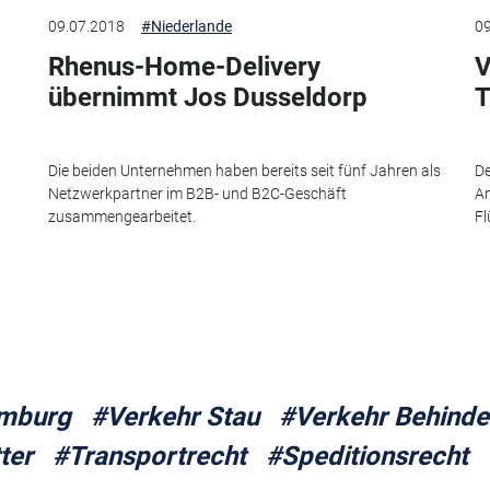
09.07.2018
#Niederlande
09
Rhenus-Home-Delivery
V
übernimmt Jos Dusseldorp
T
Die beiden Unternehmen haben bereits seit fünf Jahren als
De
Netzwerkpartner im B2B- und B2C-Geschäft
An
zusammengearbeitet.
Fl
mburg
#Verkehr Stau
#Verkehr Behind
ter
#Transportrecht
#Speditionsrecht