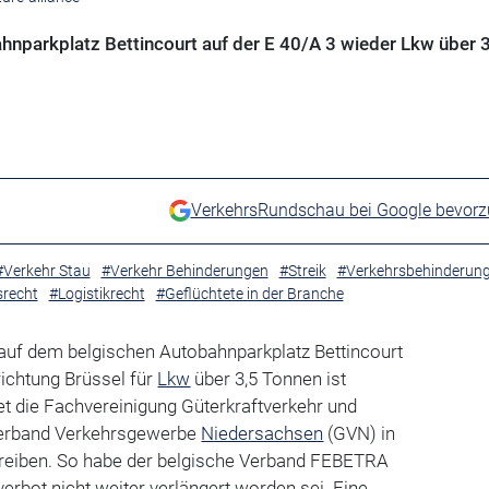
hnparkplatz Bettincourt auf der E 40/A 3 wieder Lkw über 3
VerkehrsRundschau bei Google bevor
#Verkehr Stau
#Verkehr Behinderungen
#Streik
#Verkehrsbehinderun
srecht
#Logistikrecht
#Geflüchtete in der Branche
 auf dem belgischen Autobahnparkplatz Bettincourt
richtung Brüssel für
Lkw
über 3,5 Tonnen ist
t die Fachvereinigung Güterkraftverkehr und
erband Verkehrsgewerbe
Niedersachsen
(GVN) in
reiben. So habe der belgische Verband FEBETRA
verbot nicht weiter verlängert worden sei. Eine