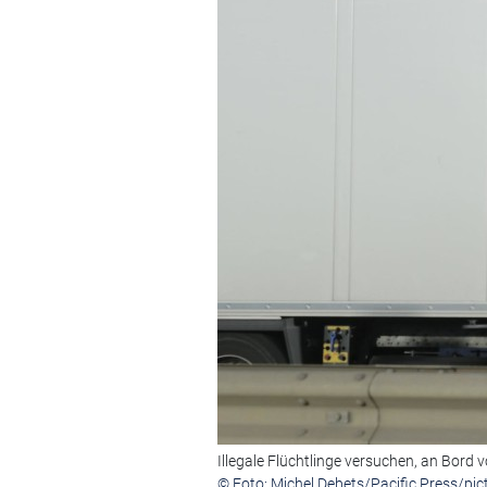
Illegale Flüchtlinge versuchen, an Bord
© Foto: Michel Debets/Pacific Press/pict