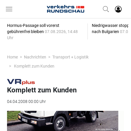
Hormus-Passage soll vorerst
Niedrigwasser stoppt
gebührenfrei bleiben
07.08.2026, 14:48
nach Bulgarien
07.08
Uhr
Home
Nachrichten
Transport + Logistik
Komplett zum Kunden
Komplett zum Kunden
04.04.2008 00:00 Uhr