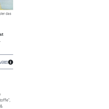
pler das
st
.
zugen
n
offe",
 &