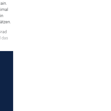
ain.
ximal
in
ätzen.
Grad
d das