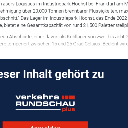
raserv Logistics im Industriepark Höchst bei Frankfurt am M
nehmigung über 20.000 Tonnen brennbarer Flüssigkeiten, ma
schnitt." Das Lager im Industriepark Höchst, das Ende 2022 
bietet eine Gesamtkapazität von rund 21.500 Palettenstellpl
neun Abschnitte, einer davon als Kühllager von zwei bis acht 
itere temperiert zwischen 15 und 25 Grad Celsius. Bedient wir
eser Inhalt gehört zu