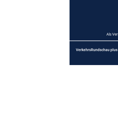
Als Ve
VerkehrsRundschau plus is