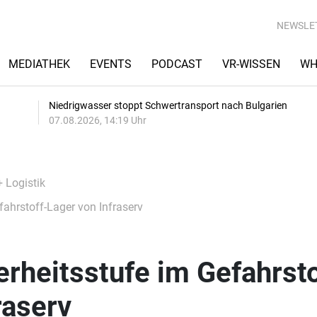
NEWSLE
MEDIATHEK
EVENTS
PODCAST
VR-WISSEN
WH
Niedrigwasser stoppt Schwertransport nach Bulgarien
07.08.2026, 14:19 Uhr
+ Logistik
ahrstoff-Lager von Infraserv
rheitsstufe im Gefahrsto
raserv