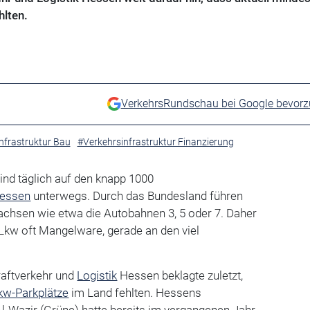
lten.
VerkehrsRundschau bei Google bevor
nfrastruktur Bau
#Verkehrsinfrastruktur Finanzierung
ind täglich auf den knapp 1000
essen
unterwegs. Durch das Bundesland führen
achsen wie etwa die Autobahnen 3, 5 oder 7. Daher
Lkw oft Mangelware, gerade an den viel
aftverkehr und
Logistik
Hessen beklagte zuletzt,
kw-Parkplätze
im Land fehlten. Hessens
l-Wazir (Grüne) hatte bereits im vergangenen Jahr