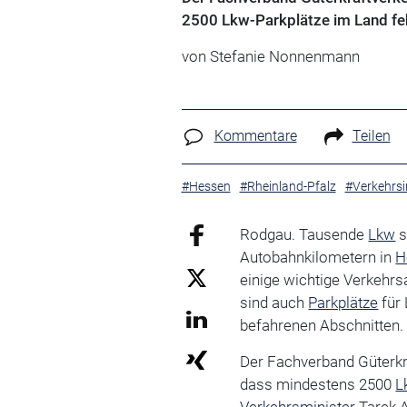
2500 Lkw-Parkplätze im Land feh
von Stefanie Nonnenmann
Kommentare
Teilen
#Hessen
#Rheinland-Pfalz
#Verkehrsi
Rodgau. Tausende
Lkw
s
Autobahnkilometern in
H
einige wichtige Verkehrs
sind auch
Parkplätze
für 
befahrenen Abschnitten.
Der Fachverband Güterkr
dass mindestens 2500
L
Verkehrsminister
Tarek A