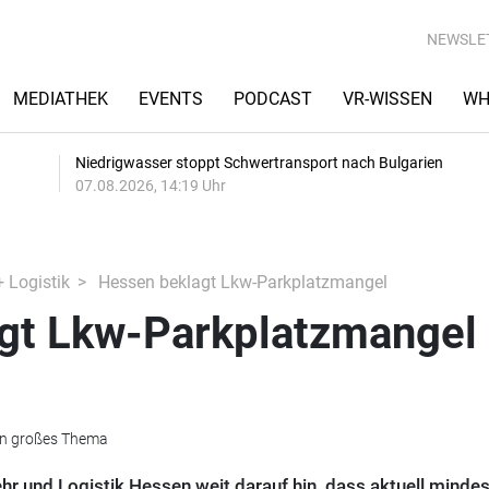
NEWSLE
MEDIATHEK
EVENTS
PODCAST
VR-WISSEN
WH
Niedrigwasser stoppt Schwertransport nach Bulgarien
07.08.2026, 14:19 Uhr
+ Logistik
Hessen beklagt Lkw-Parkplatzmangel
gt Lkw-Parkplatzmangel
ein großes Thema
hr und Logistik Hessen weit darauf hin, dass aktuell minde