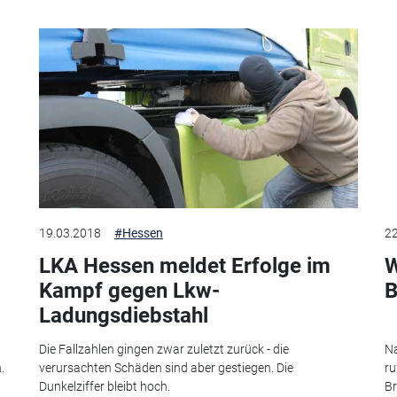
19.03.2018
#Hessen
22
LKA Hessen meldet Erfolge im
W
Kampf gegen Lkw-
B
Ladungsdiebstahl
Die Fallzahlen gingen zwar zuletzt zurück - die
Na
.
verursachten Schäden sind aber gestiegen. Die
ru
Dunkelziffer bleibt hoch.
Br