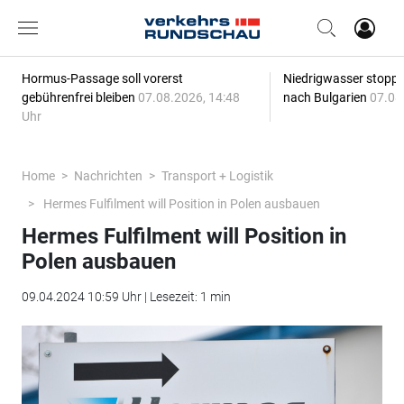
Hormus-Passage soll vorerst
Niedrigwasser stoppt
gebührenfrei bleiben
07.08.2026, 14:48
nach Bulgarien
07.08
Uhr
Home
Nachrichten
Transport + Logistik
Hermes Fulfilment will Position in Polen ausbauen
Hermes Fulfilment will Position in
Polen ausbauen
09.04.2024 10:59 Uhr | Lesezeit: 1 min