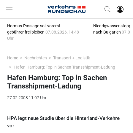
Hormus-Passage soll vorerst
Niedrigwasser stoppt
gebührenfrei bleiben
07.08.2026, 14:48
nach Bulgarien
07.08
Uhr
Home
Nachrichten
Transport + Logistik
Hafen Hamburg: Top in Sachen Transshipment-Ladung
Hafen Hamburg: Top in Sachen
Transshipment-Ladung
27.02.2008 11:07 Uhr
HPA legt neue Studie über die Hinterland-Verkehre
vor