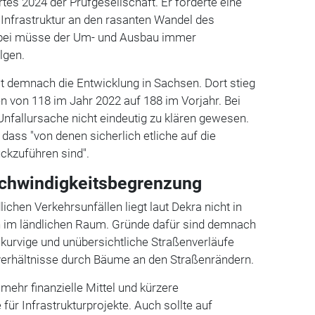
tes 2024 der Prüfgesellschaft. Er forderte eine
Infrastruktur an den rasanten Wandel des
Dabei müsse der Um- und Ausbau immer
olgen.
t demnach die Entwicklung in Sachsen. Dort stieg
en von 118 im Jahr 2022 auf 188 im Vorjahr. Bei
 Unfallursache nicht eindeutig zu klären gewesen.
dass "von denen sicherlich etliche auf die
ückzuführen sind".
schwindigkeitsbegrenzung
chen Verkehrsunfällen liegt laut Dekra nicht in
 im ländlichen Raum. Gründe dafür sind demnach
kurvige und unübersichtliche Straßenverläufe
verhältnisse durch Bäume an den Straßenrändern.
mehr finanzielle Mittel und kürzere
r Infrastrukturprojekte. Auch sollte auf