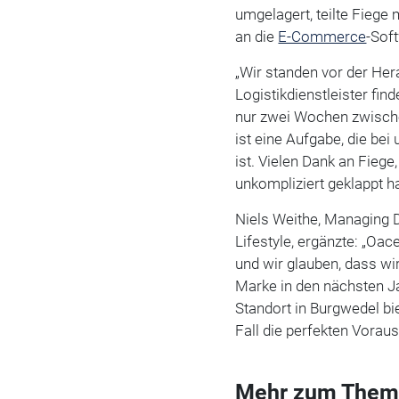
umgelagert, teilte Fiege 
an die
E-Commerce
-Sof
„Wir standen vor der Her
Logistikdienstleister fi
nur zwei Wochen zwischen
ist eine Aufgabe, die b
ist. Vielen Dank an Fieg
unkompliziert geklappt h
Niels Weithe, Managing D
Lifestyle, ergänzte: „Oa
und wir glauben, dass wi
Marke in den nächsten J
Standort in Burgwedel bie
Fall die perfekten Vora
Mehr zum Them