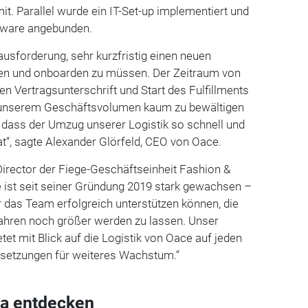
mit. Parallel wurde ein IT-Set-up implementiert und
tware angebunden.
ausforderung, sehr kurzfristig einen neuen
nden und onboarden zu müssen. Der Zeitraum von
 Vertragsunterschrift und Start des Fulfillments
ei unserem Geschäftsvolumen kaum zu bewältigen
e, dass der Umzug unserer Logistik so schnell und
at“, sagte Alexander Glörfeld, CEO von Oace.
irector der Fiege-Geschäftseinheit Fashion &
ce ist seit seiner Gründung 2019 stark gewachsen –
r das Team erfolgreich unterstützen können, die
ahren noch größer werden zu lassen. Unser
tet mit Blick auf die Logistik von Oace auf jeden
ussetzungen für weiteres Wachstum.“
a entdecken