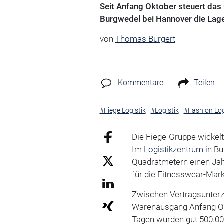
Seit Anfang Oktober steuert das
Burgwedel bei Hannover die Lager
von
Thomas Burgert
Kommentare
Teilen
#Fiege Logistik
#Logistik
#Fashion Log
Die Fiege-Gruppe wickelt
Im
Logistikzentrum
in Bu
Quadratmetern einen Jahr
für die Fitnesswear-Marke
Zwischen Vertragsunter
Warenausgang Anfang Okt
Tagen wurden gut 500.000