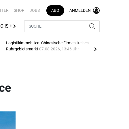
TTER
SHOP
JOBS
ABO
ANMELDEN
O IS WHO LOGISTIK
VR INDEX
BEST AZUBI
Logistikimmobilien: Chinesische Firmen treiben
Thie
Ruhrgebietsmarkt
07.08.2026, 13:46 Uhr
07.0
ace