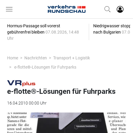
Hormus-Passage soll vorerst
Niedrigwasser stoppt
gebührenfrei bleiben
07.08.2026, 14:48
nach Bulgarien
07.08
Uhr
Home
Nachrichten
Transport + Logistik
e-flotte®-Lösungen für Fuhrparks
e-flotte®-Lösungen für Fuhrparks
16.04.2010 00:00 Uhr