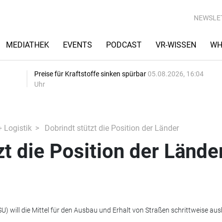
NEWSLE
MEDIATHEK
EVENTS
PODCAST
VR-WISSEN
WH
Preise für Kraftstoffe sinken spürbar
05.08.2026, 16:04
Uhr
+ Logistik
Dobrindt stützt die Position der Länder
zt die Position der Lände
U) will die Mittel für den Ausbau und Erhalt von Straßen schrittweise au