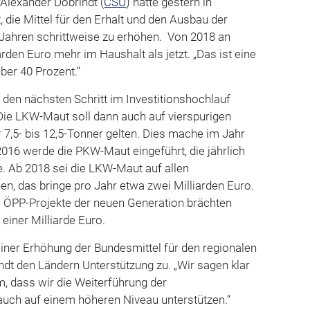
Alexander Dobrindt (
CSU
) hatte gestern in
die Mittel für den Erhalt und den Ausbau der
 Jahren schrittweise zu erhöhen. Von 2018 an
iarden Euro mehr im Haushalt als jetzt. „Das ist eine
über 40 Prozent.“
 den nächsten Schritt im Investitionshochlauf
 Die LKW-Maut soll dann auch auf vierspurigen
7,5- bis 12,5-Tonner gelten. Dies mache im Jahr
2016 werde die PKW-Maut eingeführt, die jährlich
e. Ab 2018 sei die LKW-Maut auf allen
n, das bringe pro Jahr etwa zwei Milliarden Euro.
ÖPP-Projekte der neuen Generation brächten
 einer Milliarde Euro.
iner Erhöhung der Bundesmittel für den regionalen
dt den Ländern Unterstützung zu. „Wir sagen klar
, dass wir die Weiterführung der
auch auf einem höheren Niveau unterstützen.“