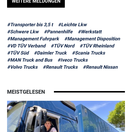
WEITERE MELDUNGEN
#Transporter bis 3,5 t
#Leichte Lkw
#Schwere Lkw
#Pannenhilfe
#Werkstatt
#Management Fuhrpark
#Management Disposition
#VD TÜV Verband
#TÜV Nord
#TÜV Rheinland
#TÜV Süd
#Daimler Truck
#Scania Trucks
#MAN Truck and Bus
#Iveco Trucks
#Volvo Trucks
#Renault Trucks
#Renault Nissan
MEISTGELESEN