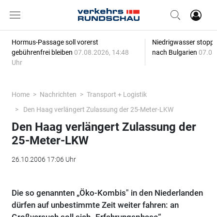
Hormus-Passage soll vorerst
Niedrigwasser stoppt
gebührenfrei bleiben
07.08.2026, 14:48
nach Bulgarien
07.08
Uhr
Home
Nachrichten
Transport + Logistik
Den Haag verlängert Zulassung der 25-Meter-LKW
Den Haag verlängert Zulassung der
25-Meter-LKW
26.10.2006 17:06 Uhr
Die so genannten „Öko-Kombis" in den Niederlanden
dürfen auf unbestimmte Zeit weiter fahren: an