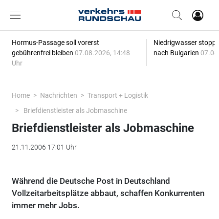
Hormus-Passage soll vorerst
Niedrigwasser stoppt
gebührenfrei bleiben
07.08.2026, 14:48
nach Bulgarien
07.08
Uhr
Home
Nachrichten
Transport + Logistik
Briefdienstleister als Jobmaschine
Briefdienstleister als Jobmaschine
21.11.2006 17:01 Uhr
Während die Deutsche Post in Deutschland
Vollzeitarbeitsplätze abbaut, schaffen Konkurrenten
immer mehr Jobs.