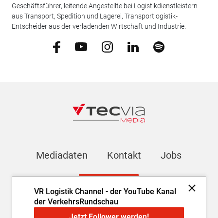
Geschäftsführer, leitende Angestellte bei Logistikdienstleistern
aus Transport, Spedition und Lagerei, Transportlogistik-
Entscheider aus der verladenden Wirtschaft und Industrie.
Mediadaten
Kontakt
Jobs
Newsletter
VR Logistik Channel - der YouTube Kanal
der VerkehrsRundschau
Impressum
AGB
Datenschutz
Cookie-Einstellungen
Jetzt Follower werden!