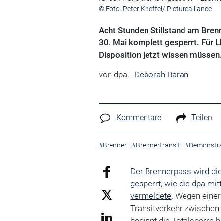
© Foto: Peter Kneffel/ Picturealliance
Acht Stunden Stillstand am Bren
30. Mai komplett gesperrt. Für L
Disposition jetzt wissen müssen
von
dpa,
Deborah Baran
Kommentare
Teilen
#Brenner
#Brennertransit
#Demonstra
Der Brennerpass wird di
gesperrt, wie die dpa mi
vermeldete
. Wegen eine
Transitverkehr zwischen
beginnt die Totalsperre b