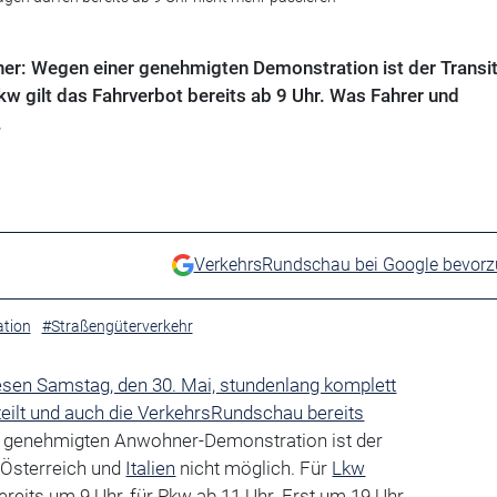
ner: Wegen einer genehmigten Demonstration ist der Transi
kw gilt das Fahrverbot bereits ab 9 Uhr. Was Fahrer und
.
VerkehrsRundschau bei Google bevor
tion
#Straßengüterverkehr
esen Samstag, den 30. Mai, stundenlang komplett
tteilt und auch die VerkehrsRundschau bereits
r genehmigten Anwohner-Demonstration ist der
 Österreich und
Italien
nicht möglich. Für
Lkw
ereits um 9 Uhr, für Pkw ab 11 Uhr. Erst um 19 Uhr