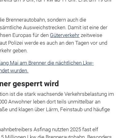
 die Brennerautobahn, sondern auch die
sämtliche Ausweichstrecken. Damit ist eine der
chsen Europas für den
Güterverkehr
zeitweise
Laut Polizei werde es auch an den Tagen vor und
erkehr geben.
fang Mai am Brenner die nächtlichen Lkw-
endet
wurden
.
er gesperrt wird
tion ist die stark wachsende Verkehrsbelastung im
.000 Anwohner leben dort teils unmittelbar an
ße und klagen über Lärm, Feinstaub und häufige
hnbetreibers Asfinag nutzten 2025 fast elf
2,5 Millionen Lkw die Brennerautobahn. Besonders