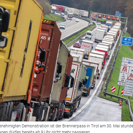
nehmigten Demonstration ist der Brennerpass in Tirol am 30. Mai stund
agen dürfen bereits ab 9 Uhr nicht mehr passieren