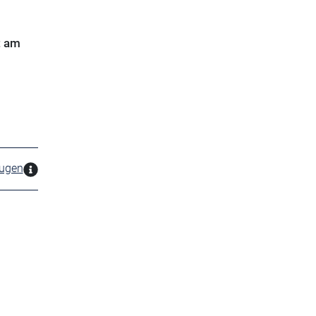
t am
zugen