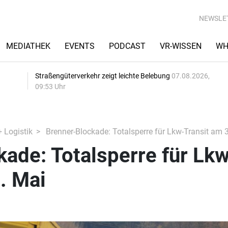
NEWSLE
MEDIATHEK
EVENTS
PODCAST
VR-WISSEN
WH
Straßengüterverkehr zeigt leichte Belebung
07.08.2026,
09:53 Uhr
+ Logistik
Brenner-Blockade: Totalsperre für Lkw-Transit am 
ade: Totalsperre für Lkw
. Mai