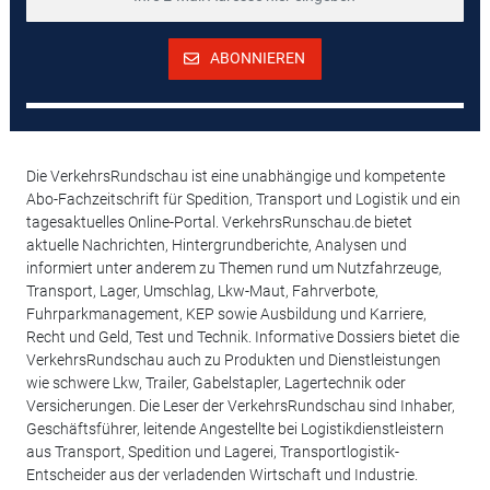
ABONNIEREN
Die VerkehrsRundschau ist eine unabhängige und kompetente
Abo-Fachzeitschrift für Spedition, Transport und Logistik und ein
tagesaktuelles Online-Portal. VerkehrsRunschau.de bietet
aktuelle Nachrichten, Hintergrundberichte, Analysen und
informiert unter anderem zu Themen rund um Nutzfahrzeuge,
Transport, Lager, Umschlag, Lkw-Maut, Fahrverbote,
Fuhrparkmanagement, KEP sowie Ausbildung und Karriere,
Recht und Geld, Test und Technik. Informative Dossiers bietet die
VerkehrsRundschau auch zu Produkten und Dienstleistungen
wie schwere Lkw, Trailer, Gabelstapler, Lagertechnik oder
Versicherungen. Die Leser der VerkehrsRundschau sind Inhaber,
Geschäftsführer, leitende Angestellte bei Logistikdienstleistern
aus Transport, Spedition und Lagerei, Transportlogistik-
Entscheider aus der verladenden Wirtschaft und Industrie.