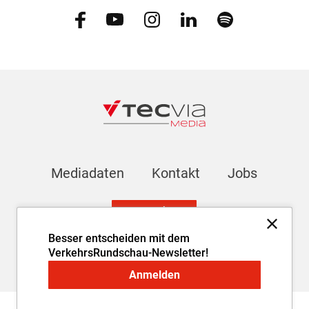
Mediadaten
Kontakt
Jobs
Newsletter
Besser entscheiden mit dem
VerkehrsRundschau-Newsletter!
Impressum
AGB
Datenschutz
Cookie-Einstellungen
Anmelden