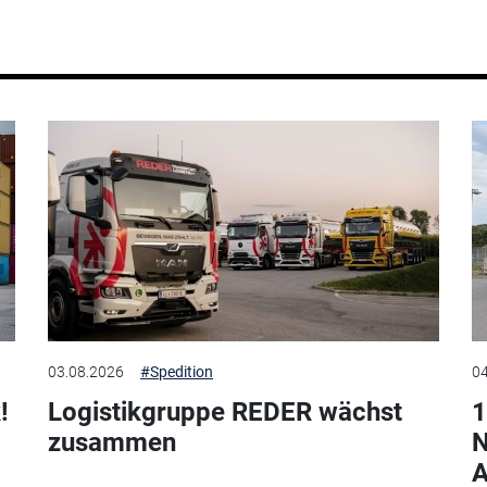
03.08.2026
#Spedition
04
!
Logistikgruppe REDER wächst
1
zusammen
N
A