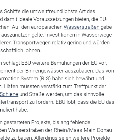
s Schiffe die umweltfreundlichste Art des
d damit ideale Voraussetzungen bieten, die EU-
ichen. Auf den europäischen
Wasserstraßen
gebe
es auszunutzen gelte. Investitionen in Wasserwege
deren Transportwegen relativ gering und würden
tschaftlich lohnen.
 schlägt EBU weitere Bemühungen der EU vor,
gement der Binnengewässer auszubauen. Das von
Information System (RIS) habe sich bewährt und
n. Häfen müssten verstärkt zum Treffpunkt der
Schiene
und Straße werden, um das sinnvolle
rtransport zu fördern. EBU lobt, dass die EU das
muliert habe.
on gestarteten Projekte, bislang fehlende
den Wasserstraßen der Rhein/Maas-Main-Donau-
lde zu bauen. Allerdings seien weitere Projekte