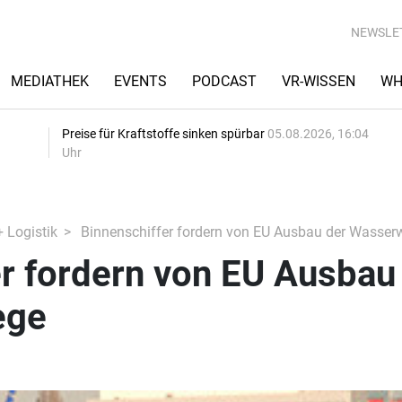
NEWSLE
MEDIATHEK
EVENTS
PODCAST
VR-WISSEN
WH
Preise für Kraftstoffe sinken spürbar
05.08.2026, 16:04
Uhr
+ Logistik
Binnenschiffer fordern von EU Ausbau der Wasser
er fordern von EU Ausbau
ege