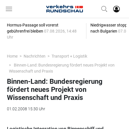
Hormus-Passage soll vorerst
Niedrigwasser stoppt
gebührenfrei bleiben
07.08.2026, 14:48
nach Bulgarien
07.08
Uhr
Home
Nachrichten
Transport + Logistik
Binnen-Land: Bundesregierung fördert neues Projekt von
Wissenschaft und Praxis
Binnen-Land: Bundesregierung
fördert neues Projekt von
Wissenschaft und Praxis
01.02.2008 15:30 Uhr
Logistische Integration von Binnenschiff und