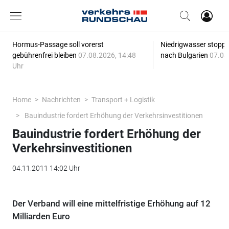
Hormus-Passage soll vorerst
Niedrigwasser stoppt
gebührenfrei bleiben
07.08.2026, 14:48
nach Bulgarien
07.08
Uhr
Home
Nachrichten
Transport + Logistik
Bauindustrie fordert Erhöhung der Verkehrsinvestitionen
Bauindustrie fordert Erhöhung der
Verkehrsinvestitionen
04.11.2011 14:02 Uhr
Der Verband will eine mittelfristige Erhöhung auf 12
Milliarden Euro