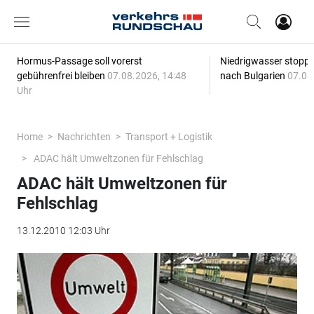
Hormus-Passage soll vorerst
Niedrigwasser stoppt
gebührenfrei bleiben
07.08.2026, 14:48
nach Bulgarien
07.08
Uhr
Home
Nachrichten
Transport + Logistik
ADAC hält Umweltzonen für Fehlschlag
ADAC hält Umweltzonen für
Fehlschlag
13.12.2010 12:03 Uhr