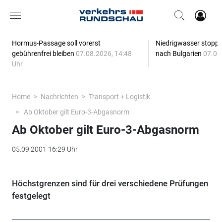
Hormus-Passage soll vorerst
Niedrigwasser stoppt
gebührenfrei bleiben
07.08.2026, 14:48
nach Bulgarien
07.08
Uhr
Home
Nachrichten
Transport + Logistik
Ab Oktober gilt Euro-3-Abgasnorm
Ab Oktober gilt Euro-3-Abgasnorm
05.09.2001 16:29 Uhr
Höchstgrenzen sind für drei verschiedene Prüfungen
festgelegt