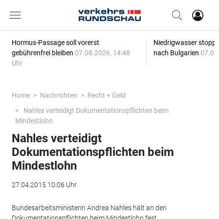
Hormus-Passage soll vorerst
Niedrigwasser stoppt
gebührenfrei bleiben
07.08.2026, 14:48
nach Bulgarien
07.08
Uhr
Home
Nachrichten
Recht + Geld
Nahles verteidigt Dokumentationspflichten beim
Mindestlohn
Nahles verteidigt
Dokumentationspflichten beim
Mindestlohn
27.04.2015 10:06 Uhr
Bundesarbeitsministerin Andrea Nahles hält an den
Dokumentationspflichten beim Mindestlohn fest