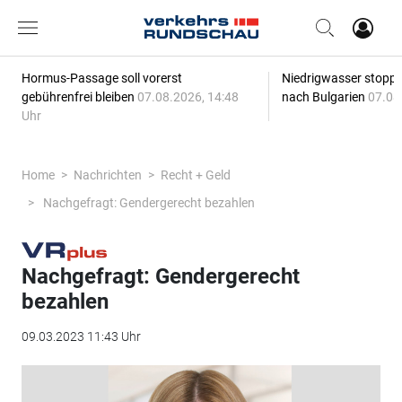
Hormus-Passage soll vorerst
Niedrigwasser stoppt
gebührenfrei bleiben
07.08.2026, 14:48
nach Bulgarien
07.08
Uhr
Home
Nachrichten
Recht + Geld
Nachgefragt: Gendergerecht bezahlen
Nachgefragt: Gendergerecht
bezahlen
09.03.2023 11:43 Uhr