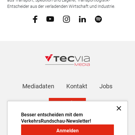
aus Transport, Spedition und Lagerei, Transportlogistik-
Entscheider aus der verladenden Wirtschaft und Industrie.
Mediadaten
Kontakt
Jobs
Newsletter
Besser entscheiden mit dem
VerkehrsRundschau-Newsletter!
Impressum
AGB
Datenschutz
Cookie-Einstellungen
Anmelden