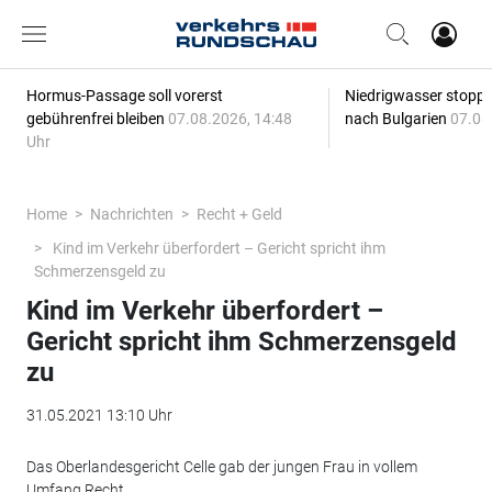
Hormus-Passage soll vorerst
Niedrigwasser stoppt
gebührenfrei bleiben
07.08.2026, 14:48
nach Bulgarien
07.08
Uhr
Home
Nachrichten
Recht + Geld
Kind im Verkehr überfordert – Gericht spricht ihm
Schmerzensgeld zu
Kind im Verkehr überfordert –
Gericht spricht ihm Schmerzensgeld
zu
31.05.2021 13:10 Uhr
Das Oberlandesgericht Celle gab der jungen Frau in vollem
Umfang Recht