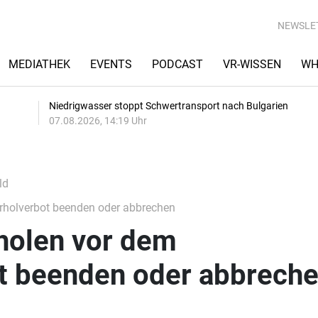
NEWSLE
MEDIATHEK
EVENTS
PODCAST
VR-WISSEN
WH
Niedrigwasser stoppt Schwertransport nach Bulgarien
07.08.2026, 14:19 Uhr
ld
rholverbot beenden oder abbrechen
holen vor dem
t beenden oder abbrech