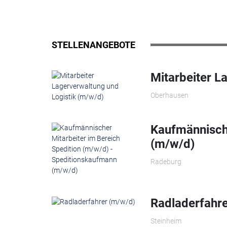
STELLENANGEBOTE
Mitarbeiter L
Oberhausen
Kaufmännische
(m/w/d)
Radeburg
Radladerfahr
Steinheim