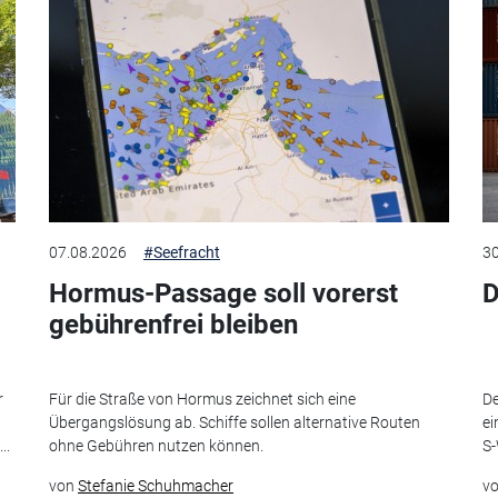
07.08.2026
#Seefracht
30
Hormus-Passage soll vorerst
D
gebührenfrei bleiben
r
Für die Straße von Hormus zeichnet sich eine
De
Übergangslösung ab. Schiffe sollen alternative Routen
ei
..
ohne Gebühren nutzen können.
S-
von
Stefanie Schuhmacher
v