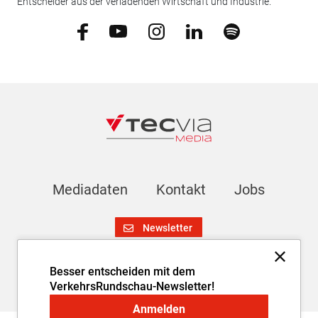
Entscheider aus der verladenden Wirtschaft und Industrie.
Mediadaten
Kontakt
Jobs
Newsletter
Besser entscheiden mit dem
Impressum
AGB
Datenschutz
Cookie-Einstellungen
VerkehrsRundschau-Newsletter!
Anmelden