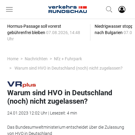
Hormus-Passage soll vorerst
Niedrigwasser stoppt
gebührenfrei bleiben
07.08.2026, 14:48
nach Bulgarien
07.08
Uhr
Home
Nachrichten
Nfz + Fuhrpark
Warum sind HVO in Deutschland (noch) nicht zugelassen?
Warum sind HVO in Deutschland
(noch) nicht zugelassen?
24.01.2023 12:02 Uhr | Lesezeit: 4 min
Das Bundesumweltministerium entscheidet über die Zulassung
von HVO in Deutschland