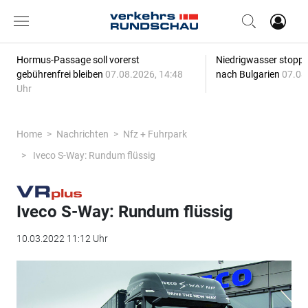
Hormus-Passage soll vorerst
Niedrigwasser stoppt
gebührenfrei bleiben
07.08.2026, 14:48
nach Bulgarien
07.08
Uhr
Home
Nachrichten
Nfz + Fuhrpark
Iveco S-Way: Rundum flüssig
Iveco S-Way: Rundum flüssig
10.03.2022 11:12 Uhr