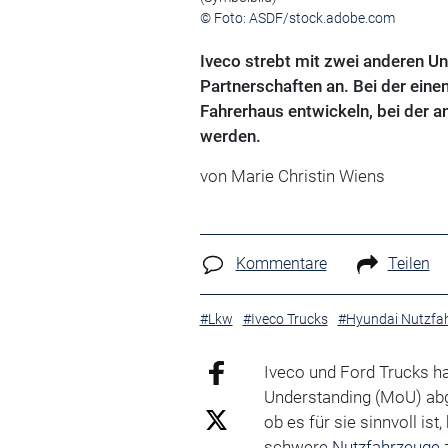
© Foto: ASDF/stock.adobe.com
Iveco strebt mit zwei anderen U
Partnerschaften an. Bei der ein
Fahrerhaus entwickeln, bei der 
werden.
von Marie Christin Wiens
Kommentare
Teilen
#Lkw
#Iveco Trucks
#Hyundai Nutzfa
Iveco und Ford Trucks 
Understanding (MoU) abge
ob es für sie sinnvoll is
schwere
Nutzfahrzeuge