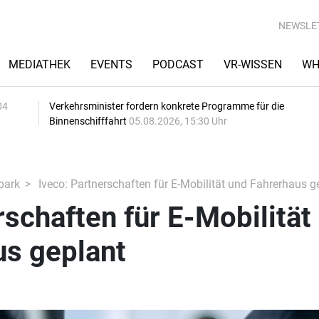
NEWSLE
MEDIATHEK
EVENTS
PODCAST
VR-WISSEN
WH
04
Verkehrsminister fordern konkrete Programme für die
Binnenschifffahrt
05.08.2026, 15:30 Uhr
park
Iveco: Partnerschaften für E-Mobilität und Fahrerhaus g
rschaften für E-Mobilität
us geplant