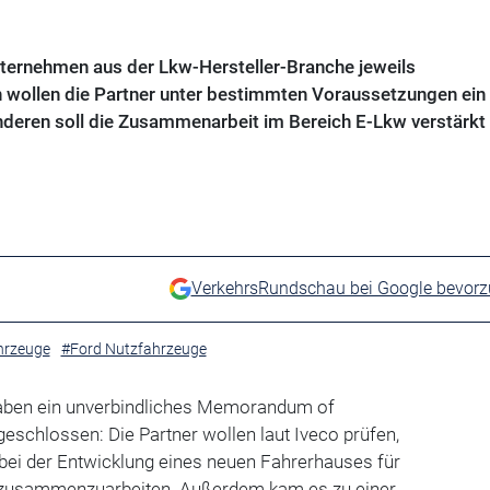
nternehmen aus der Lkw-Hersteller-Branche jeweils
en wollen die Partner unter bestimmten Voraussetzungen ein
anderen soll die Zusammenarbeit im Bereich E-Lkw verstärkt
VerkehrsRundschau bei Google bevor
hrzeuge
#Ford Nutzfahrzeuge
haben ein unverbindliches Memorandum of
schlossen: Die Partner wollen laut Iveco prüfen,
t, bei der Entwicklung eines neuen Fahrerhauses für
zusammenzuarbeiten. Außerdem kam es zu einer