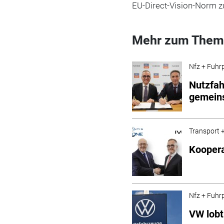
EU-Direct-Vision-Norm z
Mehr zum Them
Nfz + Fuhr
Nutzfah
gemein
Transport +
Koopera
Nfz + Fuhr
VW lobt