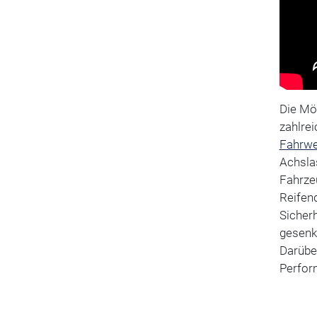
Die Mög
zahlre
Fahrwe
Achsla
Fahrzeu
Reifen
Sicherh
gesenk
Darüber
Perfor