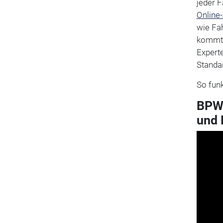
jeder 
Online
wie Fah
kommt 
Expert
Standa
So fun
BPW 
und 