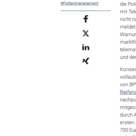
#Flottenmanagement
die Pot
mit Te
nicht n
meldet.
Warnung
marktf
telema
und de
Konsequ
vollaut
von BP
Reifen
nachpum
mitgeor
durch A
ersten 
700 Eur