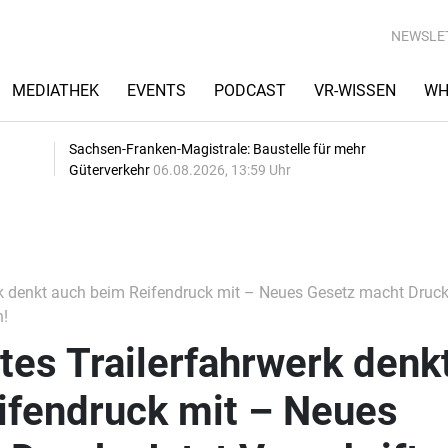
NEWSLE
MEDIATHEK
EVENTS
PODCAST
VR-WISSEN
WH
Sachsen-Franken-Magistrale: Baustelle für mehr
Güterverkehr
06.08.2026, 13:59 Uhr
k denkt auch beim Reifendruck mit – Neues Gesetz macht Druck:
n!
es Trailerfahrwerk denk
ifendruck mit – Neues