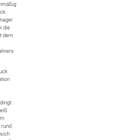
enmäßig
uck
anager
k die
it dem
ahrers
ruck
ation
dingt
eiß
im
 rund
 sich