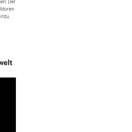
en: Der
aktoren
Hinzu
welt