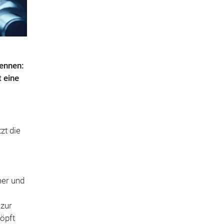
kennen:
t eine
zt die
mer und
 zur
öpft