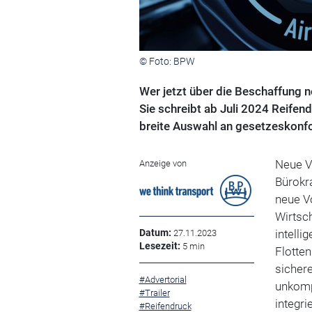
© Foto: BPW
Wer jetzt über die Beschaffung n
Sie schreibt ab Juli 2024 Reifend
breite Auswahl an gesetzeskonf
Neue V
Anzeige von
Bürokra
neue V
Wirtsc
Datum:
intelli
27.11.2023
Lesezeit:
5 min
Flotten
sichere
#Advertorial
unkomp
#Trailer
integri
#Reifendruck