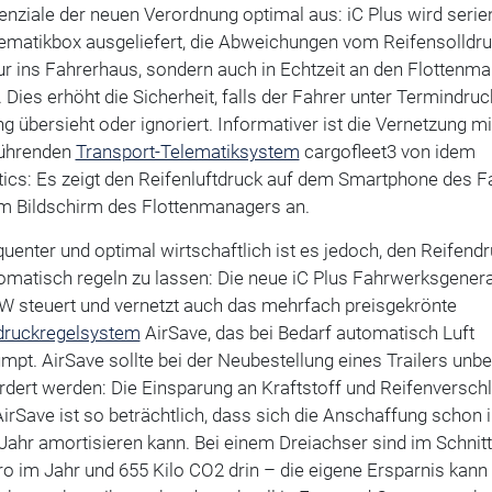
enziale der neuen Verordnung optimal aus: iC Plus wird seri
lematikbox ausgeliefert, die Abweichungen vom Reifensolldr
ur ins Fahrerhaus, sondern auch in Echtzeit an den Flottenm
 Dies erhöht die Sicherheit, falls der Fahrer unter Termindruc
 übersieht oder ignoriert. Informativer ist die Vernetzung m
ührenden
Transport-Telematiksystem
cargofleet3 von idem
tics: Es zeigt den Reifenluftdruck auf dem Smartphone des F
m Bildschirm des Flottenmanagers an.
enter und optimal wirtschaftlich ist es jedoch, den Reifend
omatisch regeln zu lassen: Die neue iC Plus Fahrwerksgener
W steuert und vernetzt auch das mehrfach preisgekrönte
druckregelsystem
AirSave, das bei Bedarf automatisch Luft
pt. AirSave sollte bei der Neubestellung eines Trailers unbe
dert werden: Die Einsparung an Kraftstoff und Reifenverschl
irSave ist so beträchtlich, dass sich die Anschaffung schon 
Jahr amortisieren kann. Bei einem Dreiachser sind im Schnitt
o im Jahr und 655 Kilo CO2 drin – die eigene Ersparnis kann