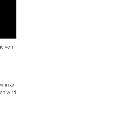
ne von
winn an
gen wird
.