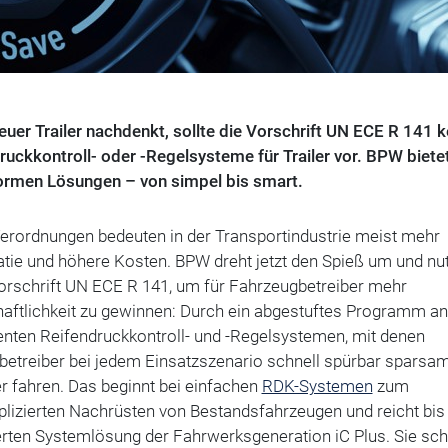
euer Trailer nachdenkt, sollte die Vorschrift UN ECE R 141 
ruckkontroll- oder -Regelsysteme für Trailer vor. BPW biete
ormen Lösungen – von simpel bis smart.
erordnungen bedeuten in der Transportindustrie meist mehr
tie und höhere Kosten. BPW dreht jetzt den Spieß um und nut
orschrift UN ECE R 141, um für Fahrzeugbetreiber mehr
haftlichkeit zu gewinnen: Durch ein abgestuftes Programm an
genten Reifendruckkontroll- und -Regelsystemen, mit denen
betreiber bei jedem Einsatzszenario schnell spürbar sparsa
r fahren. Das beginnt bei einfachen
RDK-Systemen
zum
lizierten Nachrüsten von Bestandsfahrzeugen und reicht bis
erten Systemlösung der Fahrwerksgeneration iC Plus. Sie sch