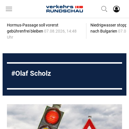
Hormus-Passage soll vorerst
Niedrigwasser stoppt
gebührenfrei bleiben
07.08.2026, 14:48
nach Bulgarien
07.08
Uhr
Olaf Scholz