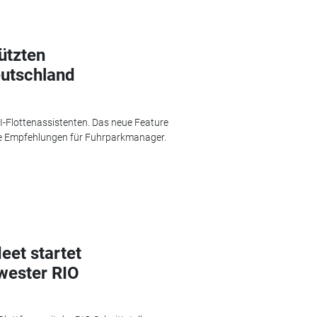
ützten
eutschland
-Flottenassistenten. Das neue Feature
ete Empfehlungen für Fuhrparkmanager.
et startet
wester RIO