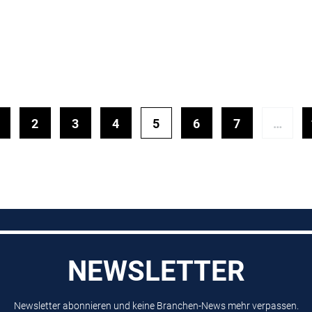
2
3
4
5
6
7
…
NEWSLETTER
Newsletter abonnieren und keine Branchen-News mehr verpassen.